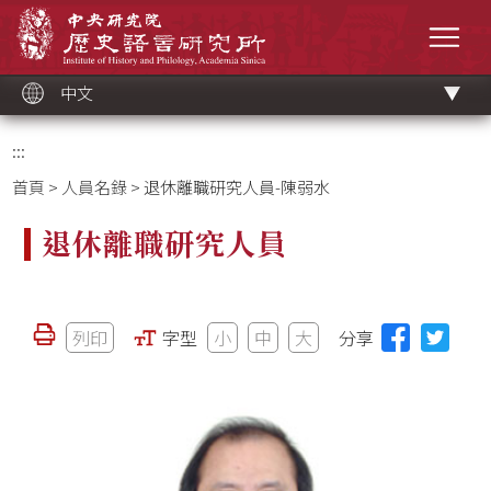
跳
中央研究院歷史語言研究所
到
選單
主
要
內
容
區
塊
中文
:::
首頁
>
人員名錄
> 退休離職研究人員-陳弱水
退休離職研究人員
列印
字型
小
中
大
分享