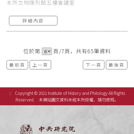
本所文物陳列館五樓會議室
詳細內容
位於第
頁/7頁，共有65筆資料
最前頁
上一頁
下一頁
最後頁
:::
Copyright © 2021 Institute of History and Philology All Rights
Reserved.
本網站圖文資料未經本所授權，請勿使用。
中央研究