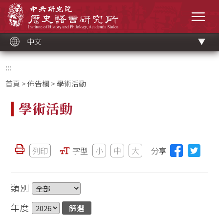
跳
中央研究院歷史語言研究所
到
選單
主
要
內
容
區
塊
中文
:::
首頁
>
佈告欄
> 學術活動
學術活動
列印
字型
小
中
大
分享
類別
年度