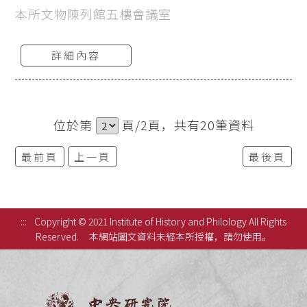
本所文物陳列館五樓會議室
詳細內容
位於第
頁/2頁，共有20筆資料
最前頁
上一頁
最後頁
:::
Copyright © 2021 Institute of History and Philology All Rights
Reserved.
本網站圖文資料未經本所授權，請勿使用。
中央研究