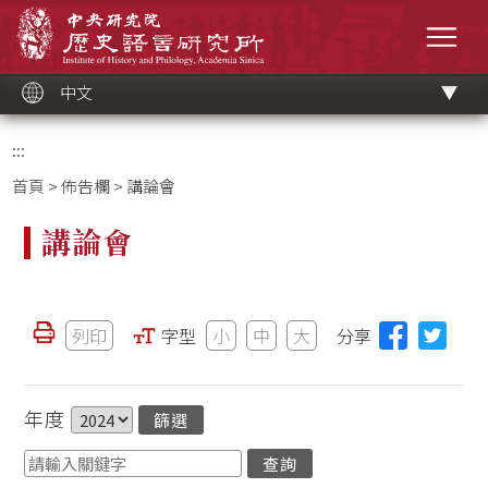
跳
中央研究院歷史語言研究所
到
選單
主
要
內
容
區
塊
中文
:::
首頁
>
佈告欄
> 講論會
講論會
列印
字型
小
中
大
分享
年度