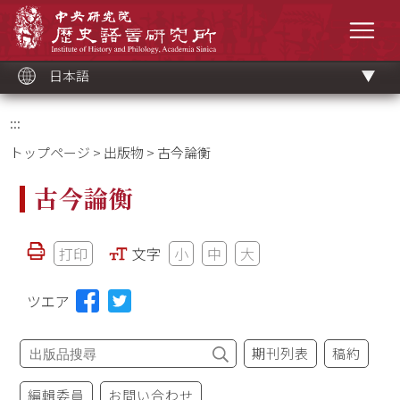
メ
中央研究院歷史語言研究所
イ
メニ
ン
コ
ン
テ
ン
ツ
日本語
ブ
ロ
ッ
ク
:::
トップページ
>
出版物
> 古今論衡
古今論衡
打印
文字
小
中
大
ツエア
期刊列表
稿約
編輯委員
お問い合わせ