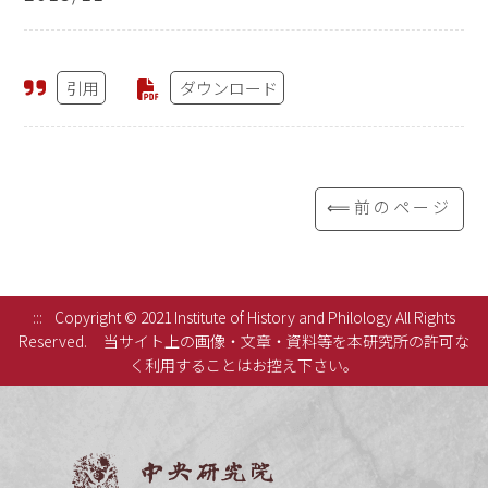
引用
ダウンロード
⟸前のページ
:::
Copyright © 2021 Institute of History and Philology All Rights
Reserved.
当サイト上の画像・文章・資料等を本研究所の許可な
く利用することはお控え下さい。
中央研究