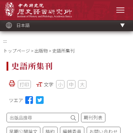
メ
中央研究院歷史語言研究所
イ
メニ
ン
コ
ン
テ
ン
ツ
日本語
ブ
ロ
ッ
ク
:::
トップページ
>
出版物
> 史語所集刊
史語所集刊
打印
文字
小
中
大
ツエア
期刊列表
早期公開論文
稿約
編輯委員
お問い合わせ