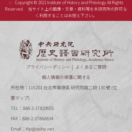
:::
Copyright © 2021 Institute of History and Philology All Rights
Reserved.
当サイト上の画像・文章・資料等を本研究所の許可な
く利用することはお控え下さい。
中央研究
プライバシーポリシー
よくあるご質問
個人情報の保護に関する
所在地：115201 台北市南港區 研究院路二段 130 號 (
位
置マップ
)
TEL：886-2-27829555
FAX：886-2-27868834
Email：
ihp@asihp.net