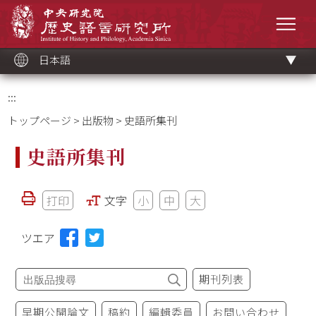
メ
中央研究院歷史語言研究所
イ
メニ
ン
コ
ン
テ
ン
ツ
日本語
ブ
ロ
ッ
ク
:::
トップページ
>
出版物
> 史語所集刊
史語所集刊
打印
文字
小
中
大
ツエア
期刊列表
早期公開論文
稿約
編輯委員
お問い合わせ