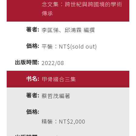
念文集：跨世紀與跨國境的學術
傳承
李匡悌、邱鴻霖 編撰
平裝：NT$(sold out)
2022/08
甲骨綴合三集
蔡哲茂編著
精裝：NT$2,000