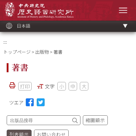
メ
中央研究院歷史語言研究所
イ
メニ
ン
コ
ン
テ
ン
ツ
日本語
ブ
ロ
ッ
ク
:::
トップページ
>
出版物
> 著書
著書
打印
文字
小
中
大
ツエア
縮圖顯示
列表顯示
お問い合わせ