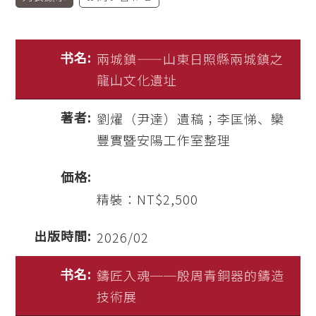
兩城鎮——山東日照縣兩城鎮之
龍山文化遺址
劉燿（尹達）遺稿；李匡悌、欒
豐實暨安陽工作室整理
精裝：NT$2,500
2026/02
鑄匠入魂──殷周青銅器的鑄造
技術展