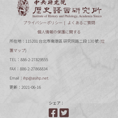
中央研究
プライバシーポリシー
よくあるご質問
個人情報の保護に関する
所在地：115201 台北市南港區 研究院路二段 130 號 (
位
置マップ
)
TEL：886-2-27829555
FAX：886-2-27868834
Email：
ihp@asihp.net
更新：2021-06-16
シェア：
Facebook
Twitter