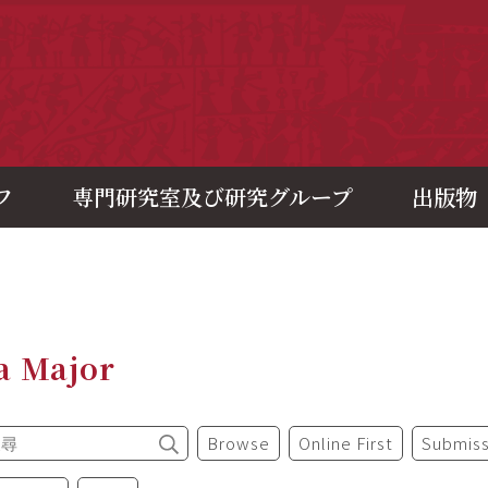
央研究院歷史語言研究所
フ
専門研究室及び研究グループ
出版物
a Major
Browse
Online First
Submiss