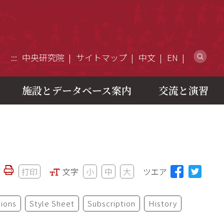
ウ
:::
中央研究院
サイトマップ
中文
EN
施設とデータベース案内
交流と演習
打印
文字
小
中
大
ツエア
ions
Style Sheet
Subscription
History