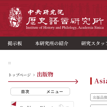
メ
イ
ン
中
コ
ン
テ
ン
ツ
ブ
ロ
ッ
ク
掲示板
本研究所の紹介
研究スタッ
:::
出版物
トップページ
>
Asi
目次
メニュー