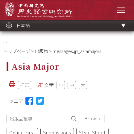
メ
中央研究院歷史語言研究所
イ
メニ
ン
コ
ン
テ
ン
ツ
日本語
ブ
ロ
ッ
ク
:::
トップページ
>
出版物
> messages.jp_asiamajors
Asia Major
打印
文字
小
中
大
ツエア
Browse
Online First
Submissions
Style Sheet