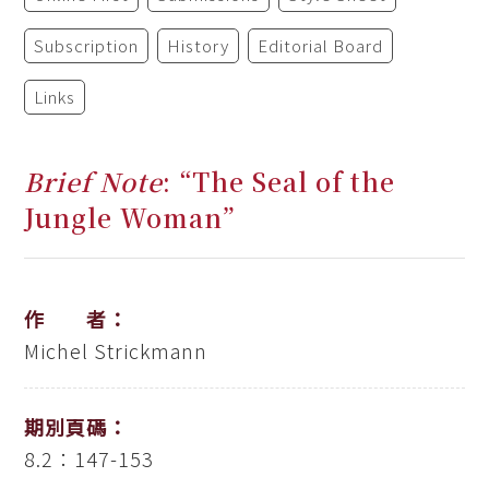
Subscription
History
Editorial Board
Links
Brief Note
: “The Seal of the
Jungle Woman”
作 者：
Michel Strickmann
期別頁碼：
8.2：147-153