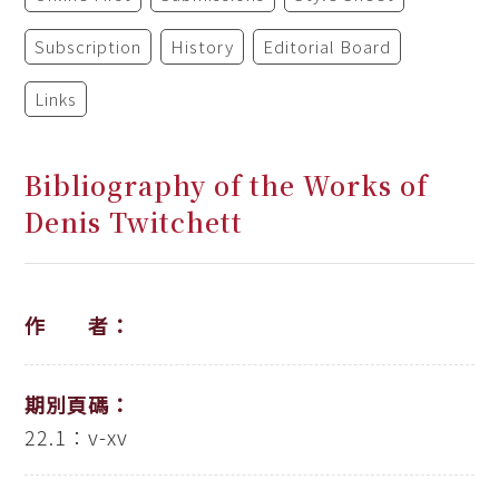
Subscription
History
Editorial Board
Links
Bibliography of the Works of
Denis Twitchett
作 者：
期別頁碼：
22.1：v-xv