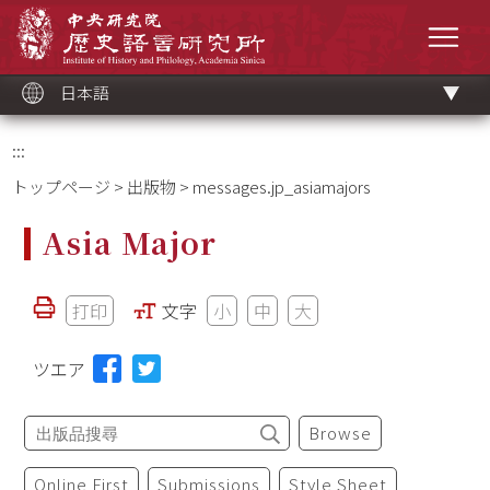
メ
中央研究院歷史語言研究所
イ
メニ
ン
コ
ン
テ
ン
ツ
日本語
ブ
ロ
ッ
ク
:::
トップページ
>
出版物
> messages.jp_asiamajors
Asia Major
打印
文字
小
中
大
ツエア
Browse
Online First
Submissions
Style Sheet