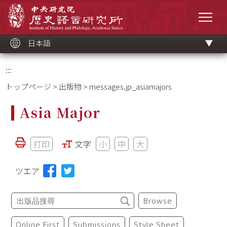
メ
中央研究院歷史語言研究所
イ
メニ
ン
コ
ン
テ
ン
ツ
日本語
ブ
ロ
ッ
ク
:::
トップページ
>
出版物
> messages.jp_asiamajors
Asia Major
打印
文字
小
中
大
ツエア
Browse
Online First
Submissions
Style Sheet