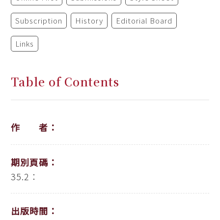
Subscription
History
Editorial Board
Links
Table of Contents
作 者：
期別頁碼：
35.2：
出版時間：