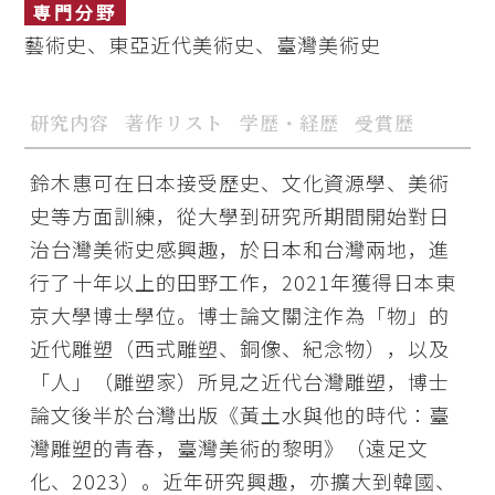
専門分野
藝術史、東亞近代美術史、臺灣美術史
研究内容
著作リスト
学歴・経歴
受賞歴
鈴木惠可在日本接受歷史、文化資源學、美術
史等方面訓練，從大學到研究所期間開始對日
治台灣美術史感興趣，於日本和台灣兩地，進
行了十年以上的田野工作，2021年獲得日本東
京大學博士學位。博士論文關注作為「物」的
近代雕塑（西式雕塑、銅像、紀念物），以及
「人」（雕塑家）所見之近代台灣雕塑，博士
論文後半於台灣出版《黃土水與他的時代：臺
灣雕塑的青春，臺灣美術的黎明》（遠足文
化、2023）。近年研究興趣，亦擴大到韓國、