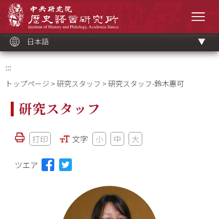
メ
中央研究院歷史語言研究所
イ
メニ
ン
コ
ン
テ
ン
ツ
日本語
ブ
ロ
ッ
ク
:::
トップページ
>
研究スタッフ
> 研究スタッフ-鈴木惠可
研究スタッフ
打印
文字
小
中
大
ツエア