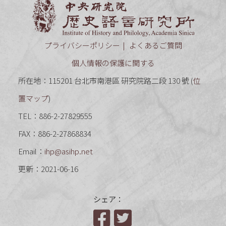
中央研究
プライバシーポリシー
よくあるご質問
個人情報の保護に関する
所在地：115201 台北市南港區 研究院路二段 130 號 (
位
置マップ
)
TEL：886-2-27829555
FAX：886-2-27868834
Email：
ihp@asihp.net
更新：2021-06-16
シェア：
Facebook
Twitter