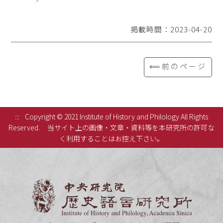
掲載時間：2023-04-20
⟸前のページ
:::
Copyright © 2021 Institute of History and Philology All Rights
Reserved.
当サイト上の画像・文章・資料等を本研究所の許可な
く利用することはお控え下さい。
中央研究