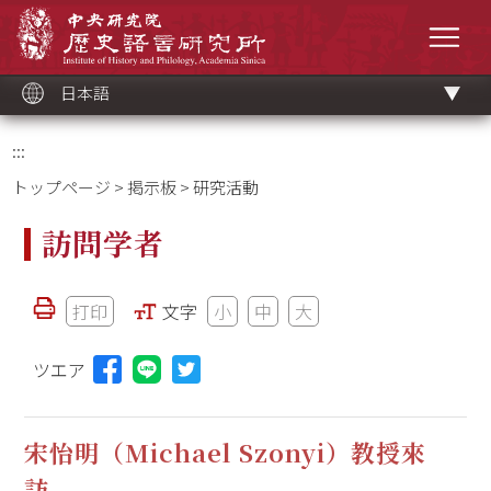
メ
中央研究院歷史語言研究所
イ
メニ
ン
コ
ン
テ
ン
ツ
日本語
ブ
ロ
ッ
ク
:::
トップページ
>
掲示板
> 研究活動
訪問学者
打印
文字
小
中
大
ツエア
Lineに投稿する(新しいウィンドウを開く)
宋怡明（Michael Szonyi）教授來
訪