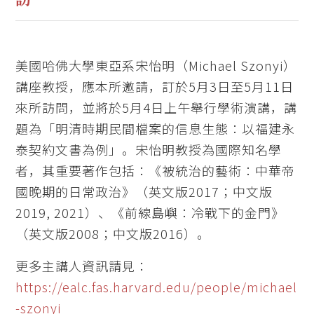
美國哈佛大學東亞系宋怡明（Michael Szonyi）
講座教授，應本所邀請，訂於5月3日至5月11日
來所訪問，並將於5月4日上午舉行學術演講，講
題為「明清時期民間檔案的信息生態：以福建永
泰契約文書為例」。宋怡明教授為國際知名學
者，其重要著作包括：《被統治的藝術：中華帝
國晚期的日常政治》（英文版2017；中文版
2019, 2021）、《前線島嶼：冷戰下的金門》
（英文版2008；中文版2016）。
更多主講人資訊請見：
https://ealc.fas.harvard.edu/people/michael
-szonyi