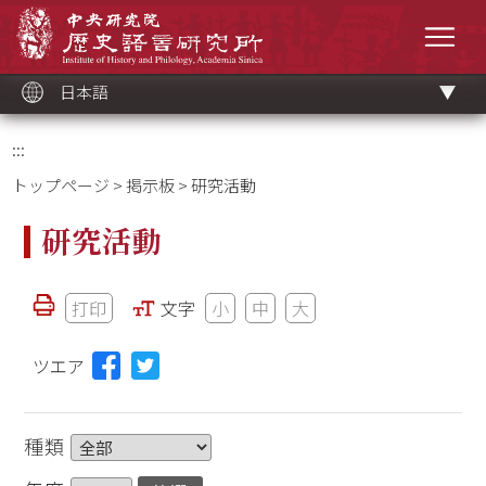
メ
中央研究院歷史語言研究所
イ
メニ
ン
コ
ン
テ
ン
ツ
日本語
ブ
ロ
ッ
ク
:::
トップページ
>
掲示板
> 研究活動
研究活動
打印
文字
小
中
大
ツエア
種類