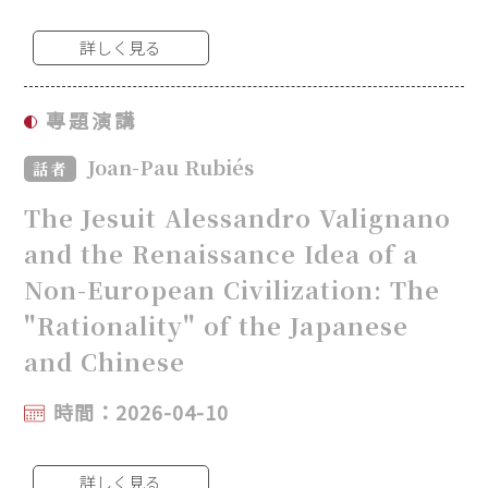
詳しく見る
專題演講
Joan-Pau Rubiés
話者
The Jesuit Alessandro Valignano
and the Renaissance Idea of a
Non-European Civilization: The
"Rationality" of the Japanese
and Chinese
時間：2026-04-10
詳しく見る