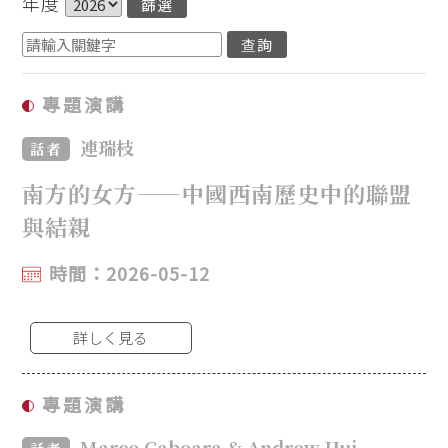
年度
專題演講
連瑞枝
話者
南方的女方——中國西南歷史中的聯盟
與結親
時間：2026-05-12
詳しく見る
專題演講
Marco Caboara & Andrew Hui