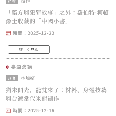
邊和
話者
「藥方與犯罪故事」之外：羅伯特·柯頓
爵士收藏的「中國小書」
時間：2025-12-22
詳しく見る
專題演講
林瑋嬪
話者
猶未開光，龍就來了：材料、身體技藝
與台灣當代米龍創作
時間：2025-12-16