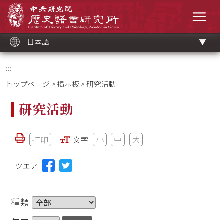
メ
中央研究院歷史語言研究所
イ
メニ
ン
コ
ン
テ
ン
ツ
日本語
ブ
ロ
ッ
ク
:::
トップページ
>
掲示板
> 研究活動
研究活動
打印
文字
小
中
大
ツエア
種類