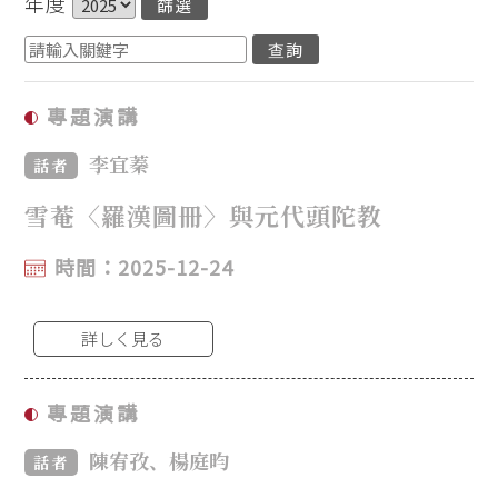
年度
專題演講
李宜蓁
話者
雪菴〈羅漢圖冊〉與元代頭陀教
時間：2025-12-24
詳しく見る
專題演講
陳宥孜、楊庭昀
話者