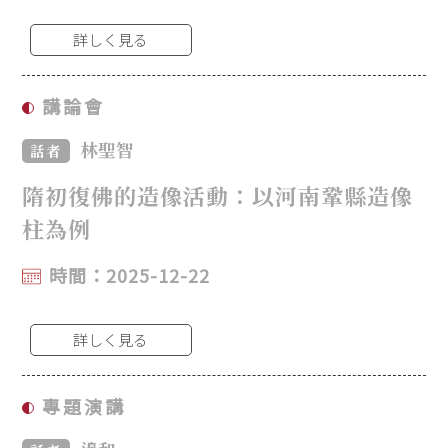
詳しく見る
講論會
林聖智
話者
隋初復佛的造像活動：以河南鞏縣造像
柱為例
時間：2025-12-22
詳しく見る
專題演講