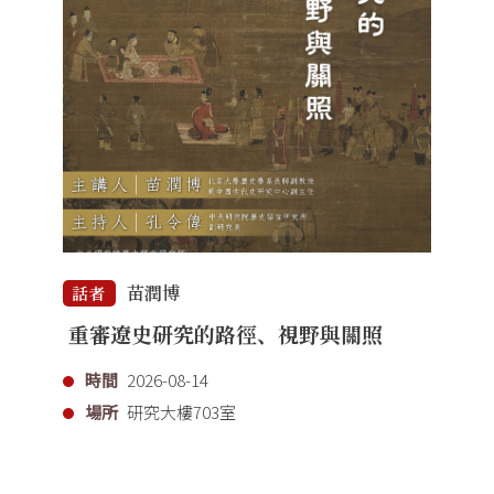
苗潤博
話者
重審遼史研究的路徑、視野與關照
時間
2026-08-14
場所
研究大樓703室