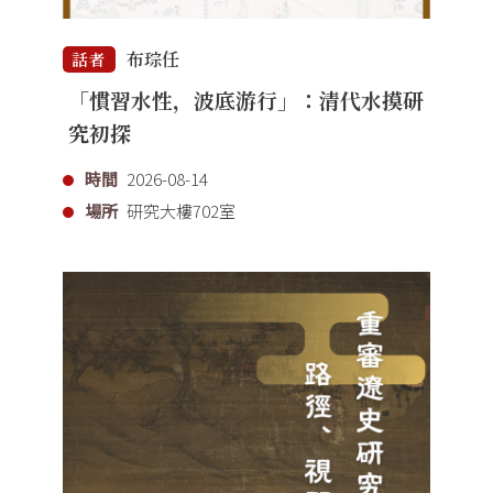
布琮任
話者
「慣習水性，波底游行」：清代水摸研
究初探
時間
2026-08-14
場所
研究大樓702室