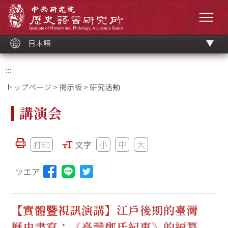
メ
中央研究院歷史語言研究所
イ
メニ
ン
コ
ン
テ
ン
ツ
日本語
ブ
ロ
ッ
ク
:::
トップページ
>
掲示板
> 研究活動
講演会
打印
文字
小
中
大
ツエア
Lineに投稿する(新しいウィンドウを開く)
【實體暨視訊演講】
江戶後期的臺灣
歷史書寫：《臺灣鄭氏紀事》的編纂