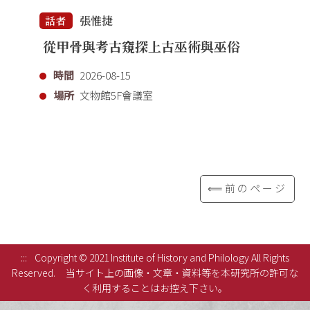
張惟捷
話者
從甲骨與考古窺探上古巫術與巫俗
時間
2026-08-15
場所
文物館5F會議室
⟸前のページ
:::
Copyright © 2021 Institute of History and Philology All Rights
Reserved.
当サイト上の画像・文章・資料等を本研究所の許可な
く利用することはお控え下さい。