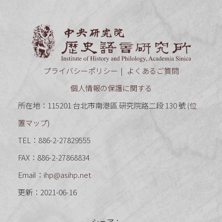
中央研究
プライバシーポリシー
よくあるご質問
個人情報の保護に関する
所在地：115201 台北市南港區 研究院路二段 130 號 (
位
置マップ
)
TEL：886-2-27829555
FAX：886-2-27868834
Email：
ihp@asihp.net
更新：2021-06-16
シェア：