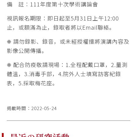
備 註：111年度第十次學術講論會
視訊報名期限：即日起至5月31日上午12:00
止，或額滿為止，錄取者將以Email聯絡。
❈ 請勿錄影、錄音，或未經授權擅將演講內容及
影像公開傳播。
❈ 配合防疫敬請現場：1.全程配戴口罩，2.量測
體溫，3.消毒手部，4.院外人士填寫訪客紀錄
表，5.採取梅花座。
掲載時間：2022-05-24