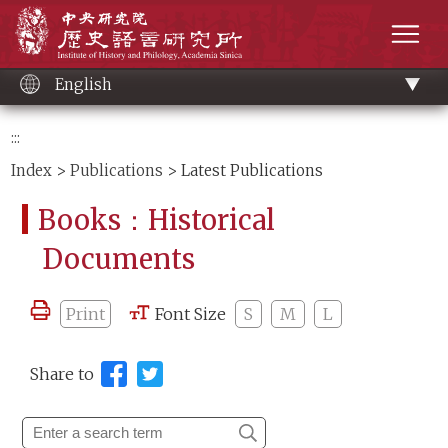
Main
Institute of History and Philology, Academia 
content
men
English
:::
Index
>
Publications
> Latest Publications
Books：Historical
Documents
Print
Font Size
S
M
L
Share to