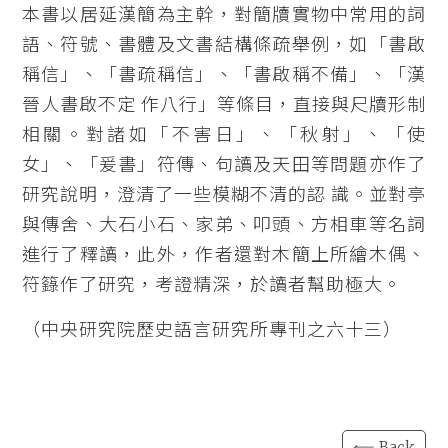
本書以居延漢簡為主幹，對簡牘實物中常用的詞
語、符號、書體及文書結構條疏舉例，如「書啟
稱信」、「書疏稱信」、「書啟稱不備」、「漢
晉人書啟不定 作八行」等條目，直接與尺牘形制
相關。對諸如「不害日」、「秋射」、「使
女」、「爰書」符傳、句讀及天田等問題亦作了
研究說明，澄清了一些模糊不清的認 識。並對亭
與傳舍、大石小石、家弟、叩頭、方相車等名詞
進行了釋讀，此外，作者還對木簡上所繪木偶、
符籙作了研究，考證精深，於讀者幫助極大。
（中央研究院歷史語言研究所專刊之六十三）
⟸ Back