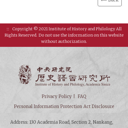
:::
Copyright © 2021 Institute of History and Philology All
Rights Reserved.
Do not use the information on this website
without authorization.
Institut
Privacy Policy
FAQ
Personal Information Protection Act Disclosure
Address: 130 Academia Road, Section 2, Nankang,