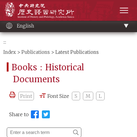
Main
Institute of History and Philology, Academia 
content
men
English
:::
Index
>
Publications
> Latest Publications
Books：Historical
Documents
Print
Font Size
S
M
L
Share to