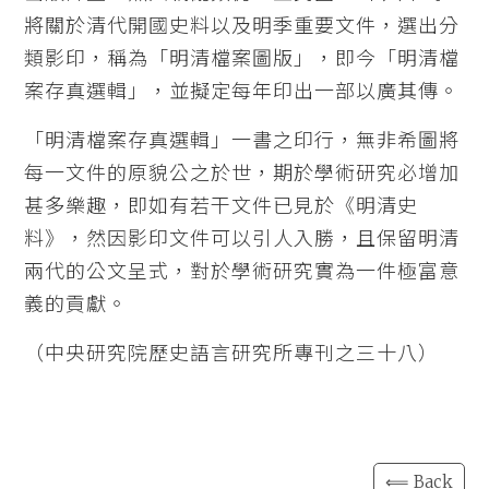
將關於清代開國史料以及明季重要文件，選出分
類影印，稱為「明清檔案圖版」，即今「明清檔
案存真選輯」，並擬定每年印出一部以廣其傳。
「明清檔案存真選輯」一書之印行，無非希圖將
每一文件的原貌公之於世，期於學術研究必增加
甚多樂趣，即如有若干文件已見於《明清史
料》，然因影印文件可以引人入勝，且保留明清
兩代的公文呈式，對於學術研究實為一件極富意
義的貢獻。
（中央研究院歷史語言研究所專刊之三十八）
⟸ Back