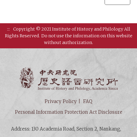
:::
Copyright © 2021 Institute of History and Philology All
Rights Reserved.
Do not use the information on this website
without authorization.
Institut
Privacy Policy
FAQ
Personal Information Protection Act Disclosure
Address: 130 Academia Road, Section 2, Nankang,