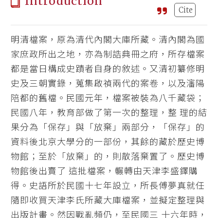
Introduction
Cite
明清檔案，原為清代內閣大庫所藏。清內閣為國
家庶政所出之地，亦為制誥典冊之府，所存檔案
都是當日構成史蹟者自身的敘述。又清初纂修明
史及三朝實錄，蒐集啟禎兩代的案卷，以及瀋陽
陪都的舊檔。民國元年，檔案被裝為八千藏袋；
民國八年，教育部做了第一次的整理，整 理的結
果分為「保存」與「放棄」兩部分，「保存」的
資料後北京大學分的一部份，其餘的藏於歷史博
物館；至於「放棄」的，則散落棄置了。歷史博
物館後出賣了 這批檔案，輾轉由天津李盛鐸購
得。史語所於民國十七年設立，所長傅夢真就任
隨即收買天津李氏所藏大庫檔案，並擬定整理與
出版計畫。然因戰亂頻仍，至民國三 十六年時，