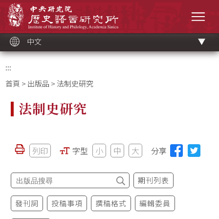
跳
中央研究院歷史語言研究所
到
選單
主
要
內
容
區
塊
中文
:::
首頁
>
出版品
> 法制史研究
法制史研究
列印
字型
小
中
大
分享
期刊列表
發刊詞
投稿事項
撰稿格式
編輯委員