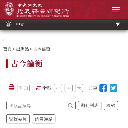
跳
中央研究院歷史語言研究所
到
選單
主
要
內
容
區
塊
中文
:::
首頁
>
出版品
> 古今論衡
古今論衡
列印
字型
小
中
大
分享
期刊列表
稿約
編輯委員
銷售通路