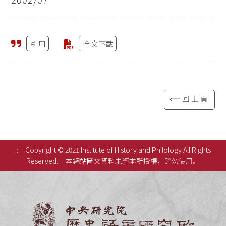
引用
全文下載
⟸回上頁
:::
Copyright © 2021 Institute of History and Philology All Rights
Reserved.
本網站圖文資料未經本所授權，請勿使用。
中央研究