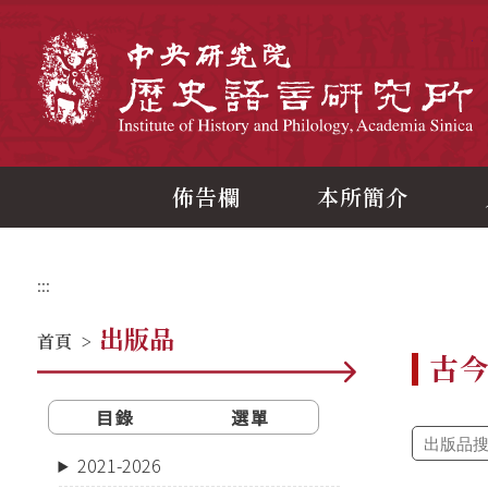
跳
到
主
中
要
內
容
區
塊
佈告欄
本所簡介
:::
出版品
首頁
>
古
目錄
選單
2021-2026