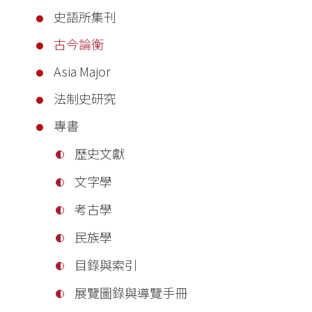
史語所集刊
古今論衡
Asia Major
法制史研究
專書
歷史文獻
文字學
考古學
民族學
目錄與索引
展覽圖錄與導覽手冊