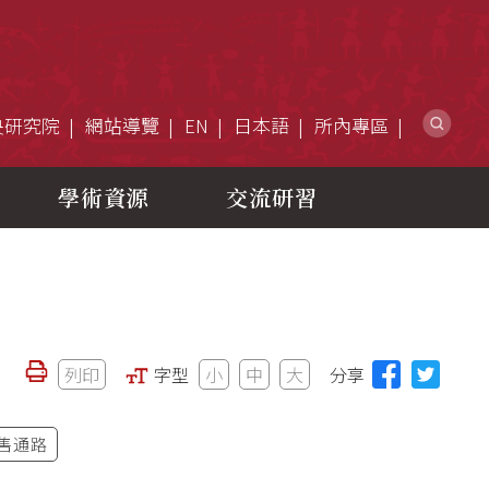
網
央研究院
網站導覽
EN
日本語
所內專區
學術資源
交流研習
列印
字型
小
中
大
分享
售通路