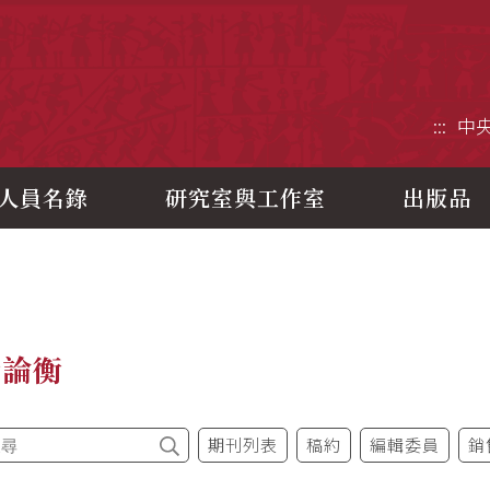
央研究院歷史語言研究所
:::
中
人員名錄
研究室與工作室
出版品
今論衡
期刊列表
稿約
編輯委員
銷