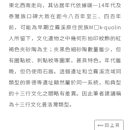
東北西南走向，其佔居年代依據碳─14年代及
泰雅族口碑大致在距今八百年至三、四百年
前，可能為早期立霧溪原住民族M□k-quolin
人所留下，文化遺物之中幾何形拍印紋飾的紅
褐色夾砂陶為主；夾黑色細砂陶數量雖少，但
有圈點紋、刺點紋等圖案，甚具特色。年代雖
晚，但仍使用石器。這個遺址和立霧溪流域同
類型的崇德等遺址顯然屬於同一系統，和典型
的十三行文化之間略有差異。因此筆者建議稱
為十三行文化普洛灣類型。
⟸回上頁