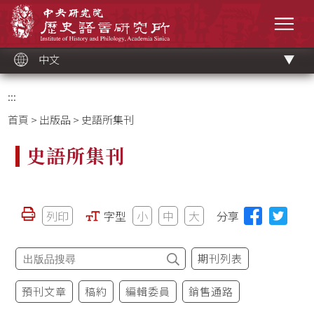
跳
中央研究院歷史語言研究所
到
選單
主
要
內
容
區
塊
中文
:::
首頁
>
出版品
> 史語所集刊
史語所集刊
列印
字型
小
中
大
分享
期刊列表
預刊文章
稿約
編輯委員
銷售通路