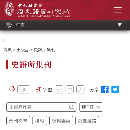
跳
中央研究院歷史語言研究所
到
選單
主
要
內
容
區
塊
中文
:::
首頁
>
出版品
> 史語所集刊
史語所集刊
列印
字型
小
中
大
分享
期刊列表
預刊文章
稿約
編輯委員
銷售通路