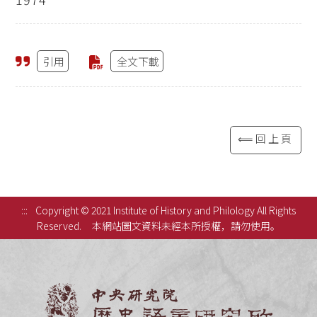
引用
全文下載
⟸回上頁
:::
Copyright © 2021 Institute of History and Philology All Rights
Reserved.
本網站圖文資料未經本所授權，請勿使用。
中央研究