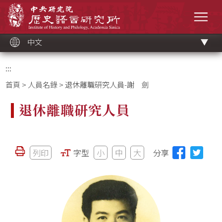
跳
中央研究院歷史語言研究所
到
選單
主
要
內
容
區
塊
中文
:::
首頁
>
人員名錄
> 退休離職研究人員-謝 劍
退休離職研究人員
列印
字型
小
中
大
分享