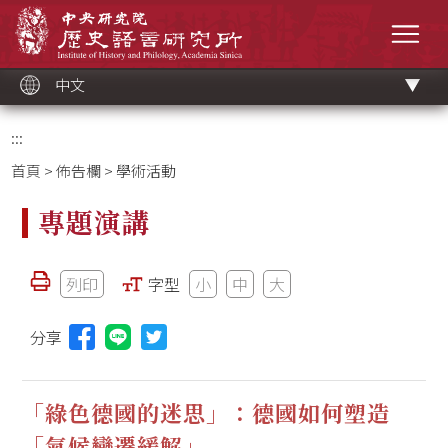
跳
中央研究院歷史語言研究所
到
選單
主
要
內
容
區
塊
中文
:::
首頁
>
佈告欄
> 學術活動
專題演講
列印
字型
小
中
大
分享
分享本頁至Line(另開視窗)
「綠色德國的迷思」：德國如何塑造
「氣候變遷緩解」