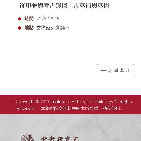
從甲骨與考古窺探上古巫術與巫俗
時間
2026-08-15
地點
文物館5F會議室
⟸返回上頁
:::
Copyright © 2021 Institute of History and Philology All Rights
Reserved.
本網站圖文資料未經本所授權，請勿使用。
中央研究